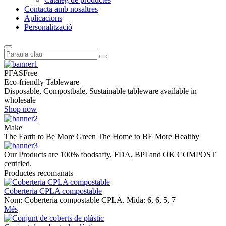
Contacta amb nosaltres
Aplicacions
Personalització
PFAS
Free
Eco-friendly Tableware
Disposable, Compostbale, Sustainable tableware available in
wholesale
Shop now
Make
The Earth to Be More Green
The Home to BE More Healthy
Our Products are 100% foodsafty, FDA, BPI and OK COMPOST
certified.
Productes recomanats
Coberteria CPLA compostable
Nom: Coberteria compostable CPLA. Mida: 6, 6, 5, 7
Més