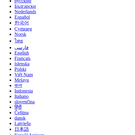
русский
Български
Nederlands
Español
한국어
Cymraeg
Norsk
ไทย
فارسی
English
Français
íslenska
Polski
Việt Nam
Melayu
বাংলা
Indonesia
Italiano
slovenčina
हिंदी
Čeština
dansk
Latviešu
日本語