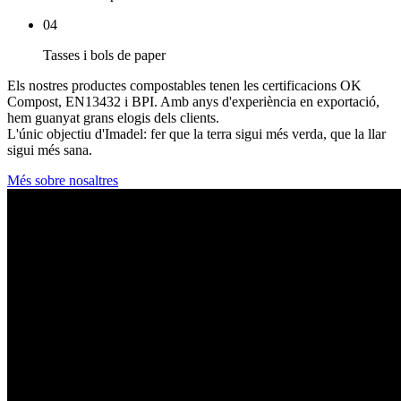
04
Tasses i bols de paper
Els nostres productes compostables tenen les certificacions OK
Compost, EN13432 i BPI. Amb anys d'experiència en exportació,
hem guanyat grans elogis dels clients.
L'únic objectiu d'Imadel: fer que la terra sigui més verda, que la llar
sigui més sana.
Més sobre nosaltres