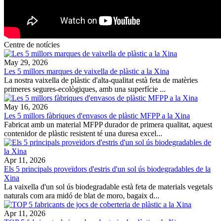
Centre de notícies
May 29, 2026
Les 5 millors marques de vaixella de plàstic a la Xina
La nostra vaixella de plàstic d'alta-qualitat està feta de matèries
primeres segures-ecològiques, amb una superfície ...
May 16, 2026
Les 5 millors fàbriques d'envasos de plàstic MFPP a la Xina
Fabricat amb un material MFPP durador de primera qualitat, aquest
contenidor de plàstic resistent té una duresa excel...
Apr 11, 2026
Els 5 principals proveïdors d'estris d'un sol ús biodegradables de la
Xina
La vaixella d'un sol ús biodegradable està feta de materials vegetals
naturals com ara midó de blat de moro, bagaix d...
Apr 11, 2026