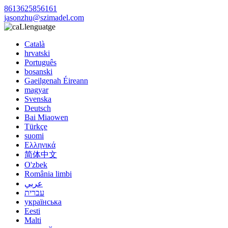
8613625856161
jasonzhu@szimadel.com
Llenguatge
Català
hrvatski
Português
bosanski
Gaeilgenah Éireann
magyar
Svenska
Deutsch
Bai Miaowen
Türkçe
suomi
Ελληνικά
简体中文
O'zbek
România limbi
عربي
עברית
українська
Eesti
Malti