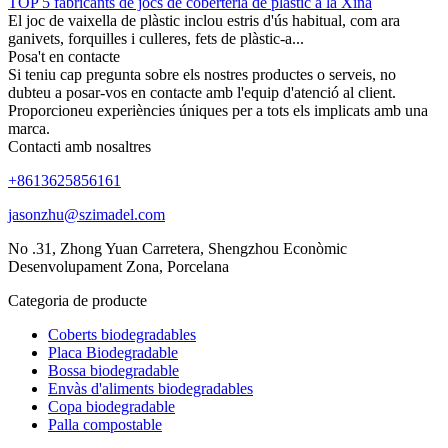
TOP 5 fabricants de jocs de coberteria de plàstic a la Xina
El joc de vaixella de plàstic inclou estris d'ús habitual, com ara
ganivets, forquilles i culleres, fets de plàstic-a...
Posa't en contacte
Si teniu cap pregunta sobre els nostres productes o serveis, no
dubteu a posar-vos en contacte amb l'equip d'atenció al client.
Proporcioneu experiències úniques per a tots els implicats amb una
marca.
Contacti amb nosaltres
+8613625856161
jasonzhu@szimadel.com
No .31, Zhong Yuan Carretera, Shengzhou Econòmic
Desenvolupament Zona, Porcelana
Categoria de producte
Coberts biodegradables
Placa Biodegradable
Bossa biodegradable
Envàs d'aliments biodegradables
Copa biodegradable
Palla compostable