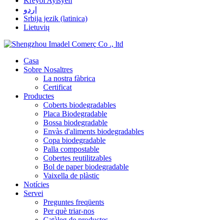
Kreyòl Ayisyen
اردو
Srbija jezik (latinica)
Lietuvių
Casa
Sobre Nosaltres
La nostra fàbrica
Certificat
Productes
Coberts biodegradables
Placa Biodegradable
Bossa biodegradable
Envàs d'aliments biodegradables
Copa biodegradable
Palla compostable
Cobertes reutilitzables
Bol de paper biodegradable
Vaixella de plàstic
Notícies
Servei
Preguntes freqüents
Per què triar-nos
Catàleg de productes